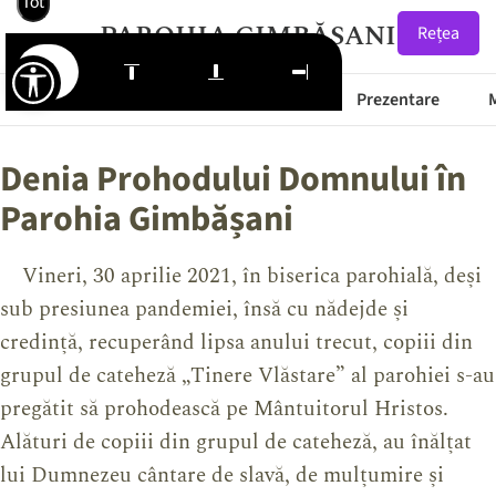
Tot
PAROHIA GIMBĂȘANI
Rețea
Starea Drumurilor
Prima Pagină
Prezentare
Denia Prohodului Domnului în
Parohia Gimbășani
Vineri, 30 aprilie 2021, în biserica parohială, deși
sub presiunea pandemiei, însă cu nădejde și
credință, recuperând lipsa anului trecut, copiii din
grupul de cateheză „Tinere Vlăstare” al parohiei s-au
pregătit să prohodească pe Mântuitorul Hristos.
Alături de copiii din grupul de cateheză, au înălțat
lui Dumnezeu cântare de slavă, de mulțumire și